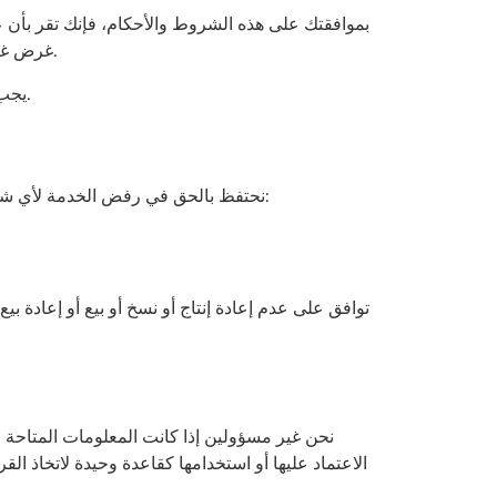
غرض غير قانوني أو غير مصرح به، ولا يجوز لك، أثناء استخدام الخدمة، انتهاك أي قوانين في ولايتك (بما في ذلك قوانين حقوق النشر).
يجب عدم نقل أي فيروسات أو أي رمز ذو طبيعة مدمرة. أي خرق أو انتهاك لأي من الشروط سيؤدي إلى الإنهاء الفوري لخدماتك.
نحتفظ بالحق في رفض الخدمة لأي شخص لأي سبب في أي وقت. يجب أن تفهم أن محتواك (باستثناء معلومات بطاقة الائتمان) قد يتم نقله غير مشفر وقد يتضمن:
توافق على عدم إعادة إنتاج أو نسخ أو بيع أو إعادة ب
نحن غير مسؤولين إذا كانت المعلومات المتاحة 
الاعتماد عليها أو استخدامها كقاعدة وحيدة لاتخاذ الق